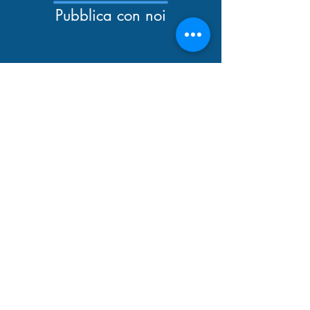
Pubblica con noi
Newsletter
Catalogo
Tutti i diritti riservati
© 2026 EDUP srl -
Via Quattro Novembre,
157 - 00187
Roma
C.F. e P.I.:
04468651007
​REA: CCIAA RM n.769345
Telefono:
0698266300
email:
info@edup.it