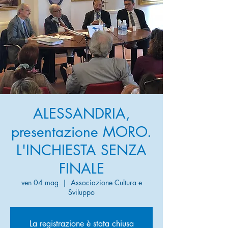
ALESSANDRIA,
presentazione MORO.
L'INCHIESTA SENZA
FINALE
ven 04 mag
  |  
Associazione Cultura e
Sviluppo
La registrazione è stata chiusa