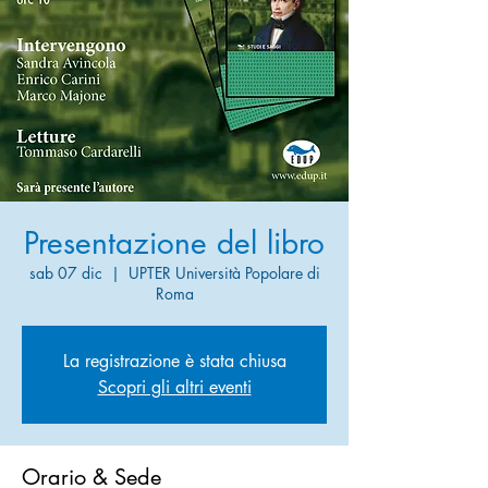
Presentazione del libro
sab 07 dic
  |  
UPTER Università Popolare di
Roma
La registrazione è stata chiusa
Scopri gli altri eventi
Orario & Sede