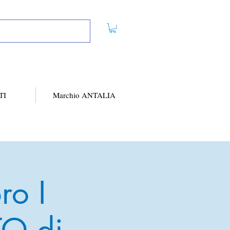
TI
Marchio ANTALIA
ro I
O di