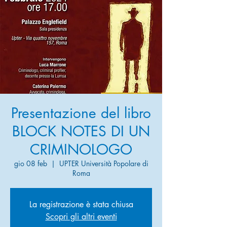
Presentazione del libro
BLOCK NOTES DI UN
CRIMINOLOGO
gio 08 feb
  |  
UPTER Università Popolare di
Roma
La registrazione è stata chiusa
Scopri gli altri eventi