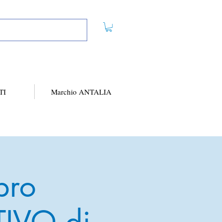
TI
Marchio ANTALIA
bro
IVO di