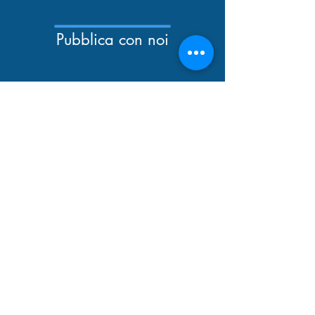
Pubblica con noi
Newsletter
Catalogo
Tutti i diritti riservati
© 2026 EDUP srl -
Via Quattro Novembre,
157 - 00187
Roma
C.F. e P.I.:
04468651007