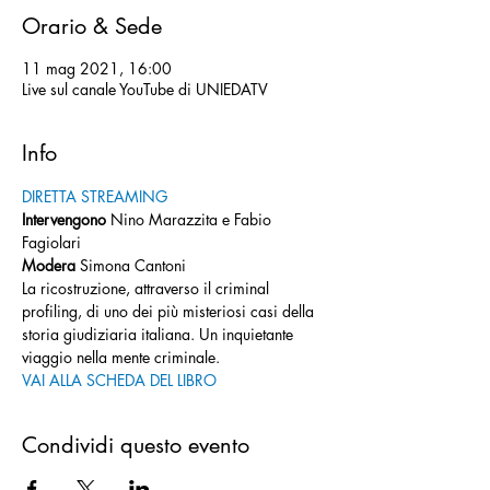
Orario & Sede
11 mag 2021, 16:00
Live sul canale YouTube di UNIEDATV
Info
DIRETTA STREAMING
Intervengono 
Nino Marazzita e Fabio 
Fagiolari
Modera 
Simona Cantoni
La ricostruzione, attraverso il criminal 
profiling, di uno dei più misteriosi casi della 
storia giudiziaria italiana. Un inquietante 
viaggio nella mente criminale.
VAI ALLA SCHEDA DEL LIBRO
Condividi questo evento