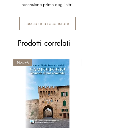
recensione prima degli altri.
Lascia una recensione
Prodotti correlati
Novità
Premio Viareggio 1950