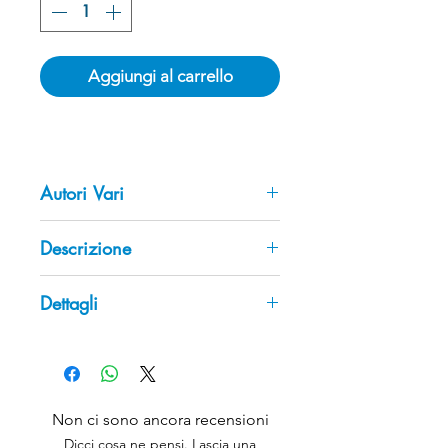
Aggiungi al carrello
Autori Vari
Descrizione
La vita e l'architettura di un edificio
Dettagli
della Roma tra '800 e '900
Pagine: 192
Collana: Fuori collana
Tematica: Architettura
Codice ISBN: 978-88-8421-078-
Non ci sono ancora recensioni
4
Dicci cosa ne pensi. Lascia una