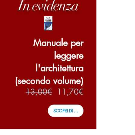
In evidenza
Manuale per
leggere
l'architettura
(secondo volume)
Prezzo
Prezzo
13,00€
11,70€
regolare
scontato
SCOPRI DI PIÙ