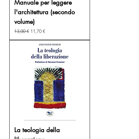
Manuale per leggere
l'architettura (secondo
volume)
Prezzo regolare
Prezzo scontato
13,00 €
11,70 €
La teologia della