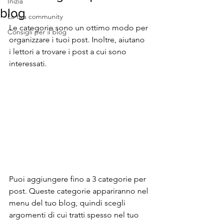
Inizia
blog
La tua community
Le categorie sono un ottimo modo per 
Consigli per il blog
organizzare i tuoi post. Inoltre, aiutano 
i lettori a trovare i post a cui sono 
interessati.
Puoi aggiungere fino a 3 categorie per 
post. Queste categorie appariranno nel 
menu del tuo blog, quindi scegli 
argomenti di cui tratti spesso nel tuo 