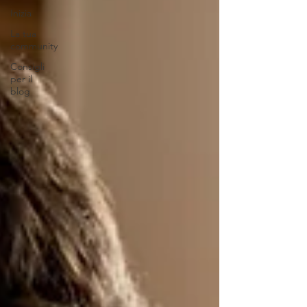
Inizia
La tua
community
Consigli
per il
blog