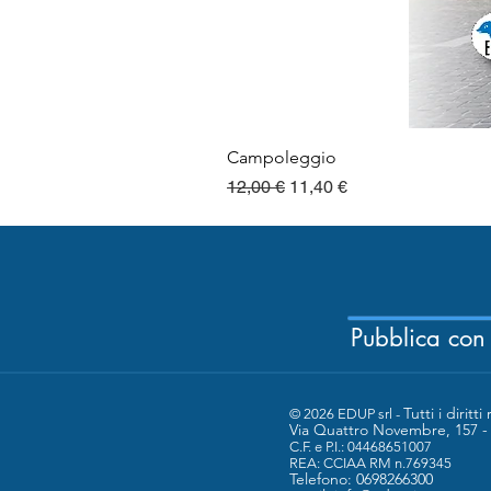
Campoleggio
Prezzo regolare
Prezzo scontato
12,00 €
11,40 €
Pubblica con
Tutti i diritti 
© 2026 EDUP srl -
Via Quattro Novembre, 157 
C.F. e P.I.: 04468651007
​REA: CCIAA RM n.769345
Telefono: 0698266300