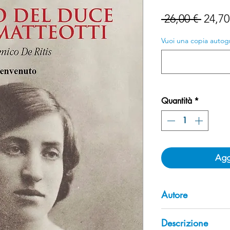
Prezz
 26,00 € 
24,70
regol
Vuoi una copia autogra
Quantità
*
Aggi
Autore
Alberto Vacca
Descrizione
È laureato in filoso