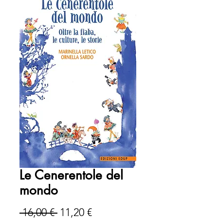
Le Cenerentole del
mondo
Prezzo
Prezzo
 16,00 € 
11,20 €