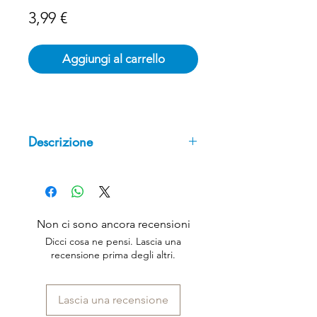
Prezzo
3,99 €
Aggiungi al carrello
Descrizione
Una novella di Ada Negri tratta
dalla raccolta “Le solitarie”,
pubblicata nel 1920. Uno spaccato
intimo e sociale della condizione
Non ci sono ancora recensioni
della donna agli inizi del secolo
Dicci cosa ne pensi. Lascia una
scorso.
recensione prima degli altri.
Lascia una recensione