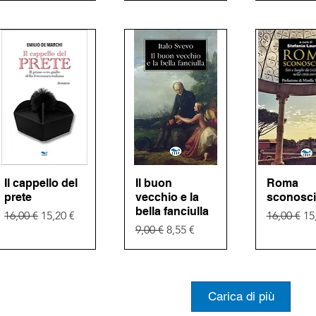
Il cappello del
Vista rapida
Il buon
Vista rapida
Roma
Vista ra
prete
vecchio e la
sconosci
bella fanciulla
Prezzo regolare
Prezzo scontato
Prezzo re
Pr
16,00 €
15,20 €
16,00 €
15
Prezzo regolare
Prezzo scontato
9,00 €
8,55 €
Carica di più