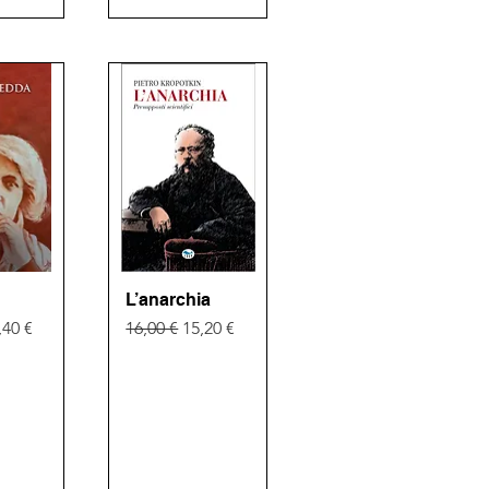
pida
L’anarchia
Vista rapida
golare
ezzo scontato
Prezzo regolare
Prezzo scontato
,40 €
16,00 €
15,20 €