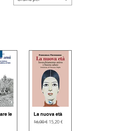
re le
pida
La nuova età
Vista rapida
Prezzo regolare
Prezzo scontato
16,00 €
15,20 €