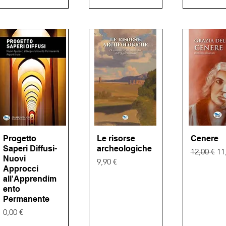
Progetto
Vista rapida
Le risorse
Vista rapida
Cenere
Vista ra
Saperi Diffusi-
archeologiche
Prezzo re
Pr
12,00 €
11
Nuovi
Prezzo
9,90 €
Approcci
all'Apprendim
ento
Permanente
Prezzo
0,00 €