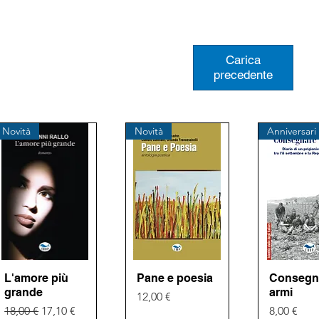
Carica
precedente
Novità
Novità
Anniversari
L'amore più
Vista rapida
Pane e poesia
Vista rapida
Consegna
Vista ra
grande
armi
Prezzo
12,00 €
Prezzo regolare
Prezzo scontato
Prezzo
18,00 €
17,10 €
8,00 €