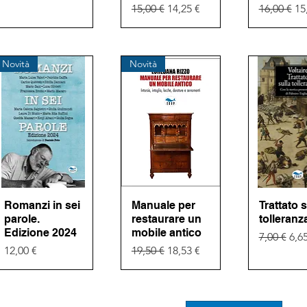
Prezzo regolare
Prezzo scontato
Prezzo re
Pr
15,00 €
14,25 €
16,00 €
15
Novità
Novità
Romanzi in sei
Vista rapida
Manuale per
Vista rapida
Trattato s
Vista ra
parole.
restaurare un
tolleranz
Edizione 2024
mobile antico
Prezzo re
Pre
7,00 €
6,6
Prezzo
Prezzo regolare
Prezzo scontato
12,00 €
19,50 €
18,53 €