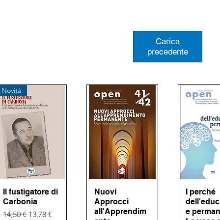
Carica
precedente
Novità
Il fustigatore di
Vista rapida
Nuovi
Vista rapida
I perché
Vista ra
Carbonia
Approcci
dell'edu
all'Apprendim
e perman
Prezzo regolare
Prezzo scontato
14,50 €
13,78 €