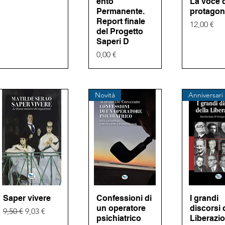
ento
La voce 
Permanente.
protagoni
Report finale
Prezzo
12,00 €
del Progetto
Saperi D
Prezzo
0,00 €
Novità
Anniversari
Saper vivere
Vista rapida
Confessioni di
Vista rapida
I grandi
Vista ra
un operatore
discorsi 
Prezzo regolare
Prezzo scontato
9,50 €
9,03 €
psichiatrico
Liberazi