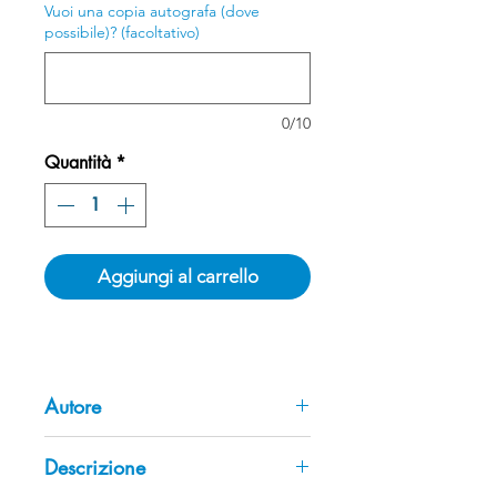
Vuoi una copia autografa (dove
possibile)? (facoltativo)
0/10
Quantità
*
Aggiungi al carrello
Autore
Stefania Laurenti (a cura di)
Descrizione
Laureata in Lettere, indirizzo Storia
dell’Arte medievale. Insegna Storia