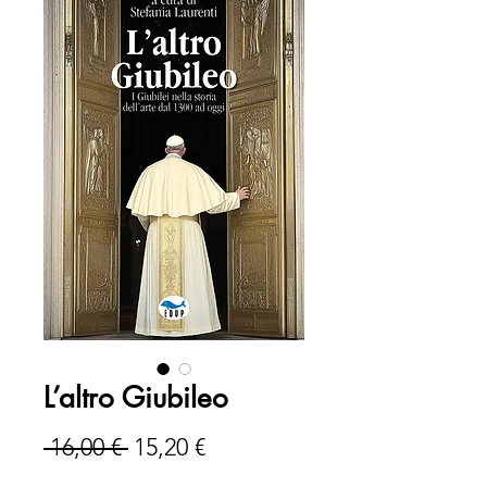
L’altro Giubileo
Prezzo
Prezzo
 16,00 € 
15,20 €
regolare
scontato