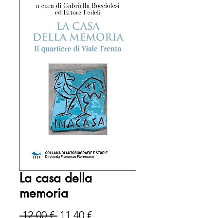
La casa della
memoria
Prezzo
Prezzo
 12,00 € 
11,40 €