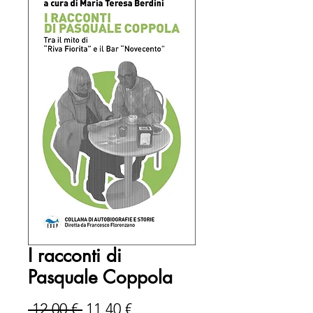
I racconti di
Pasquale Coppola
Prezzo
Prezzo
 12,00 € 
11,40 €