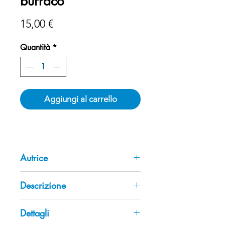
burraco
Prezzo
15,00 €
Quantità
*
Aggiungi al carrello
Autrice
Gabriella Mattioli
Descrizione
In questo libro verranno spiegate le
Dettagli
modalità del gioco con semplicità,