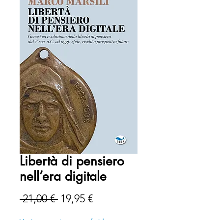
Libertà di pensiero
nell’era digitale
Prezzo
Prezzo
 21,00 € 
19,95 €
regolare
scontato