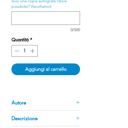
Vuoi una copia autografa (dove
possibile)? (facoltativo)
0/500
Quantità
*
Aggiungi al carrello
Autore
Marco Marsili
Descrizione
Giornalista, politologo e ricercatore
con una solida formazione