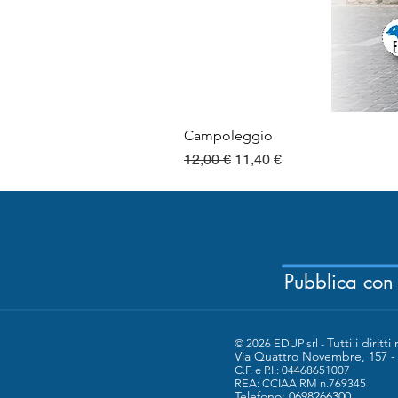
Campoleggio
Prezzo regolare
Prezzo scontato
12,00 €
11,40 €
Pubblica con
Tutti i diritti 
© 2026 EDUP srl -
Via Quattro Novembre, 157 
C.F. e P.I.: 04468651007
​REA: CCIAA RM n.769345
Telefono: 0698266300