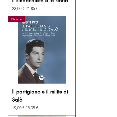
Il sindacalista e la storia
Prezzo regolare
Prezzo scontato
23,00 €
21,85 €
Novità
Il partigiano e il milite di
Salò
Prezzo regolare
Prezzo scontato
19,00 €
18,05 €