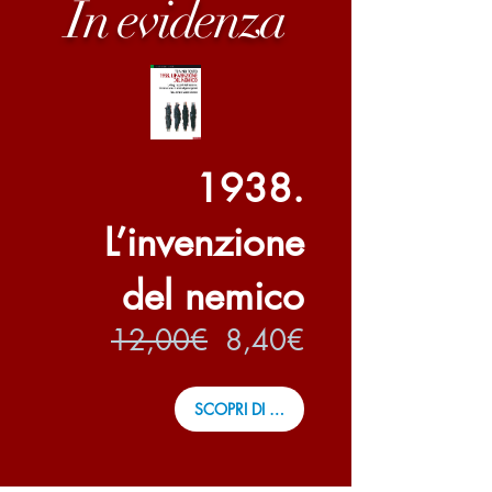
In evidenza
1938.
L’invenzione
del nemico
Prezzo
Prezzo
12,00€
8,40€
regolare
scontato
SCOPRI DI PIÙ