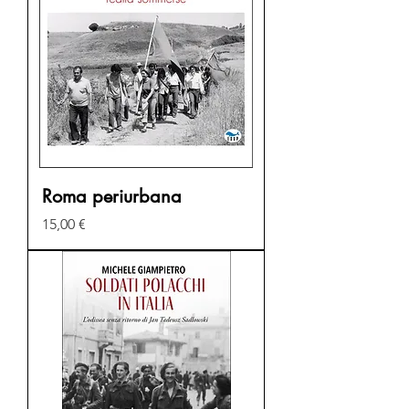
Roma periurbana
Prezzo
15,00 €