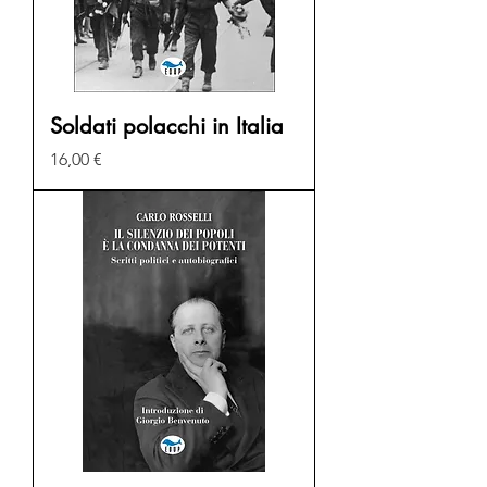
Soldati polacchi in Italia
Prezzo
16,00 €