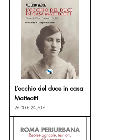
L’occhio del duce in casa
Matteotti
Prezzo regolare
Prezzo scontato
26,00 €
24,70 €