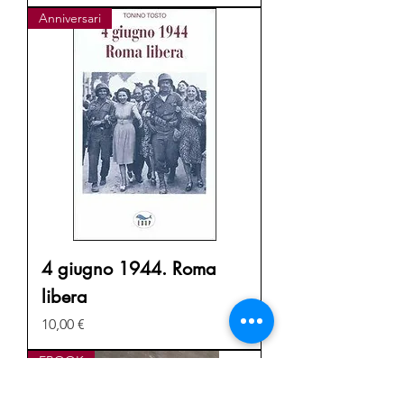
Anniversari
4 giugno 1944. Roma
libera
Prezzo
10,00 €
EBOOK