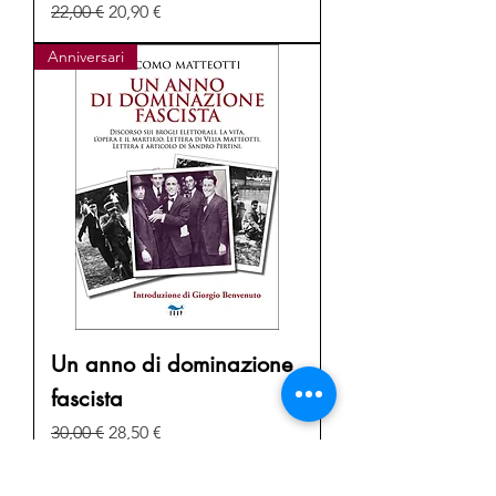
Prezzo regolare
Prezzo scontato
22,00 €
20,90 €
Anniversari
Un anno di dominazione
fascista
Prezzo regolare
Prezzo scontato
30,00 €
28,50 €
Best Sellers