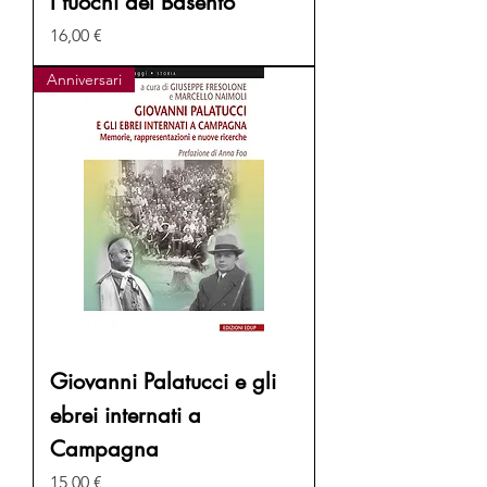
I fuochi del Basento
Prezzo
16,00 €
Anniversari
Giovanni Palatucci e gli
ebrei internati a
Campagna
Prezzo
15,00 €