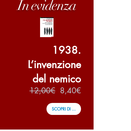
In evidenza
1938.
L’invenzione
del nemico
Prezzo
Prezzo
12,00€
8,40€
regolare
scontato
SCOPRI DI PIÙ