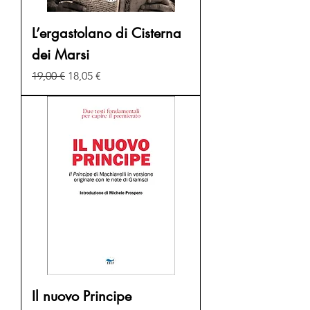
L’ergastolano di Cisterna
dei Marsi
Prezzo regolare
Prezzo scontato
19,00 €
18,05 €
Il nuovo Principe