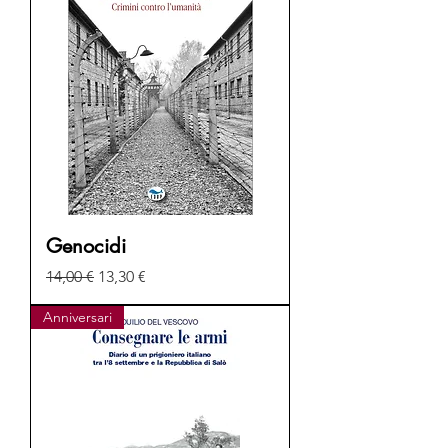
Genocidi
Prezzo regolare
Prezzo scontato
14,00 €
13,30 €
Anniversari