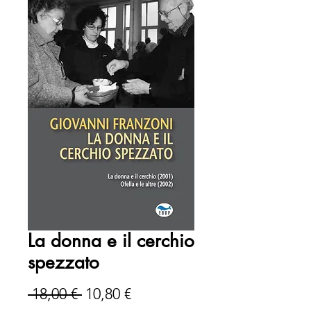
La donna e il cerchio
spezzato
Prezzo
Prezzo
 18,00 € 
10,80 €