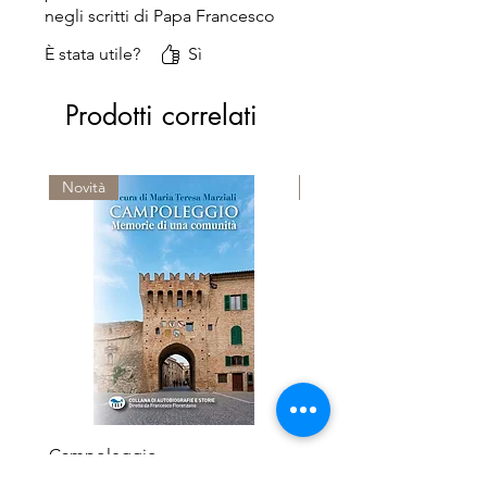
negli scritti di Papa Francesco
È stata utile?
Sì
Prodotti correlati
Novità
Premio Viareggio 1950
Campoleggio
Le terre del Sacramento
Prezzo regolare
Prezzo scontato
Prezzo regolare
12,00 €
11,40 €
18,00 €