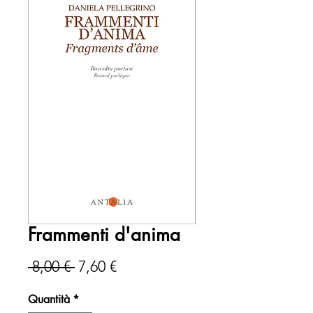
Frammenti d'anima
Prezzo
Prezzo
 8,00 € 
7,60 €
regolare
scontato
Quantità
*