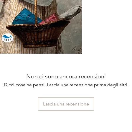
l’apprendimento per
Francesco Florenzan
spazio di confronto t
alla poesia una fun
La scelta dei testi e
itinerario che unisc
esperienza individua
prospettiva coerent
comune.
Non ci sono ancora recensioni
Dicci cosa ne pensi. Lascia una recensione prima degli altri.
Lascia una recensione