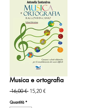
Musica e ortografia
Prezzo
Prezzo
 16,00 € 
15,20 €
regolare
scontato
Quantità
*