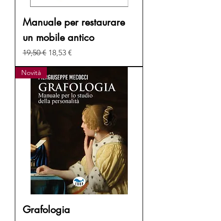
Manuale per restaurare
un mobile antico
Prezzo regolare
Prezzo scontato
19,50 €
18,53 €
Novità
Grafologia