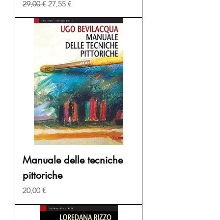
Prezzo regolare
Prezzo scontato
29,00 €
27,55 €
Manuale delle tecniche
pittoriche
Prezzo
20,00 €