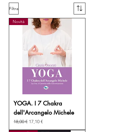
Filtra
Novità
YOGA. I 7 Chakra
dell'Arcangelo Michele
Prezzo regolare
Prezzo scontato
18,00 €
17,10 €