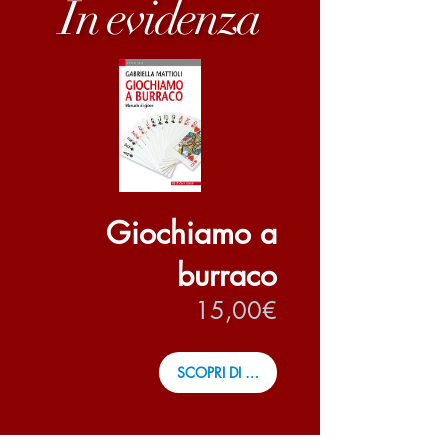
In evidenza
Giochiamo a
burraco
Prezzo
15,00€
SCOPRI DI PIÙ