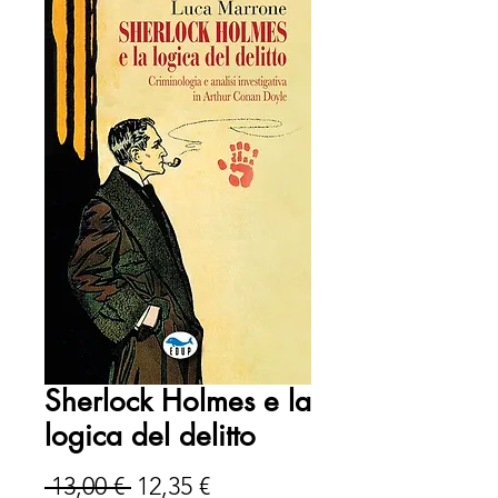
Sherlock Holmes e la
logica del delitto
Prezzo
Prezzo
 13,00 € 
12,35 €